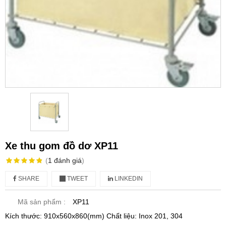
Xe thu gom đồ dơ XP11
(
1
đánh giá
)
SHARE
TWEET
LINKEDIN
Mã sản phẩm :
XP11
Kích thước: 910x560x860(mm) Chất liệu: Inox 201, 304