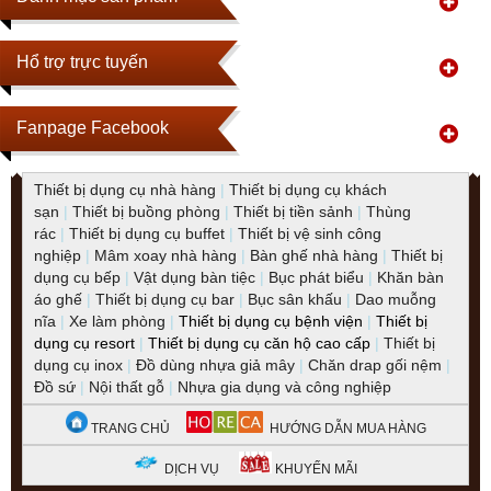
Hổ trợ trực tuyến
Fanpage Facebook
Thiết bị dụng cụ nhà hàng
|
Thiết bị dụng cụ khách
sạn
|
Thiết bị buồng phòng
|
Thiết bị tiền sảnh
|
Thùng
rác
|
Thiết bị dụng cụ buffet
|
Thiết bị vệ sinh công
nghiệp
|
Mâm xoay nhà hàng
|
Bàn ghế nhà hàng
|
Thiết bị
dụng cụ bếp
|
Vật dụng bàn tiệc
|
Bục phát biểu
|
Khăn bàn
áo ghế
|
Thiết bị dụng cụ bar
|
Bục sân khấu
|
Dao muỗng
nĩa
|
Xe làm phòng
|
Thiết bị dụng cụ bệnh viện
|
Thiết bị
dụng cụ resort
|
Thiết bị dụng cụ căn hộ cao cấp
|
Thiết bị
dụng cụ inox
|
Đồ dùng nhựa giả mây
|
Chăn drap gối nệm
|
Đồ sứ
|
Nội thất gỗ
|
Nhựa gia dụng và công nghiệp
TRANG CHỦ
HƯỚNG DẪN MUA HÀNG
DỊCH VỤ
KHUYẾN MÃI