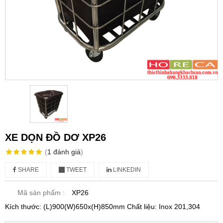
XE DỌN ĐỒ DƠ XP26
(
1
đánh giá
)
SHARE
TWEET
LINKEDIN
Mã sản phẩm :
XP26
Kích thước: (L)900(W)650x(H)850mm Chất liệu: Inox 201,304