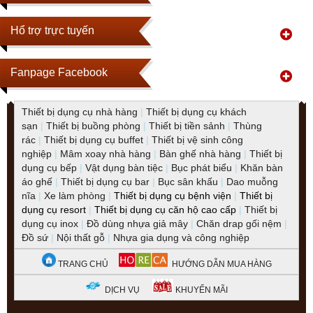
Hổ trợ trực tuyến
Fanpage Facebook
Thiết bị dụng cụ nhà hàng
|
Thiết bị dụng cụ khách
sạn
|
Thiết bị buồng phòng
|
Thiết bị tiền sảnh
|
Thùng
rác
|
Thiết bị dụng cụ buffet
|
Thiết bị vệ sinh công
nghiệp
|
Mâm xoay nhà hàng
|
Bàn ghế nhà hàng
|
Thiết bị
dụng cụ bếp
|
Vật dụng bàn tiệc
|
Bục phát biểu
|
Khăn bàn
áo ghế
|
Thiết bị dụng cụ bar
|
Bục sân khấu
|
Dao muỗng
nĩa
|
Xe làm phòng
|
Thiết bị dụng cụ bệnh viện
|
Thiết bị
dụng cụ resort
|
Thiết bị dụng cụ căn hộ cao cấp
|
Thiết bị
dụng cụ inox
|
Đồ dùng nhựa giả mây
|
Chăn drap gối nệm
|
Đồ sứ
|
Nội thất gỗ
|
Nhựa gia dụng và công nghiệp
TRANG CHỦ
HƯỚNG DẪN MUA HÀNG
DỊCH VỤ
KHUYẾN MÃI