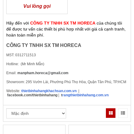
Vui lòng gọi
Hãy đến với
CÔNG TY TNHH SX TM HORECA
của chúng tôi
để được tư vấn các thiết bị phù hợp nhất với giá cả cạnh tranh,
hoàn toàn miễn phí.
CÔNG TY TNHH SX TM HORECA
MST: 0312711513
Hotline:
(Mr Minh Mẫn)
Email:
manpham.horeca@gmail.com
Showroom: 295 Vườn Lài, Phường Phú Thọ Hòa, Quận Tân Phú, TP.HCM
Website:
thietbinhahangkhachsan.com.vn
|
facebook.com/thietbinhahang
|
t
rangthietbinhahang.com.vn