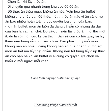
- Chen lấn khi lấy thức ăn.
- Di chuyển quá nhanh trong khu vực để đồ ăn.
- Để thức ăn thừa mứa, không ăn hết. “Văn hoá ăn buffet”
không cho phép bạn để thừa một tí thức ăn nào vì ăn cái gì và
ăn bao nhiêu hoàn toàn thuộc quyền lựa chọn của bạn.
- Khi ăn buffet, món ăn luôn đa dạng và sẵn có nhưng dạ dày
của bạn lại rất hạn chế. Do vậy, chỉ nên lấy thức ăn mỗi thứ một
ít, dù là với món cực kỳ ưa thích. Bạn sẽ còn cơ hội quay lại lấy
thêm nếu bụng vẫn còn sức chứa. Bạn phải chú ý mỗi món
không nên ăn nhiều, càng không nên ăn quá nhanh; đừng sợ
món ăn hết mà lấy thật nhiều. Không nên tốt bụng lấy giúp thức
ăn cho bạn bè khi ăn buffet vì ai cũng có quyền lựa chọn và
khẩu vị mỗi người mỗi khác.
Cách trình bày tiệc buffet các sự kiện
Cách trang trí tiệc buffet bắt mắt