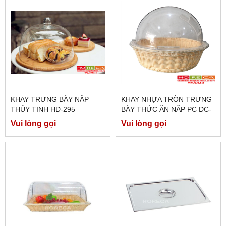
KHAY TRƯNG BÀY NẮP
KHAY NHỰA TRÒN TRƯNG
THỦY TINH HD-295
BÀY THỨC ĂN NẮP PC DC-
326B
Vui lòng gọi
Vui lòng gọi