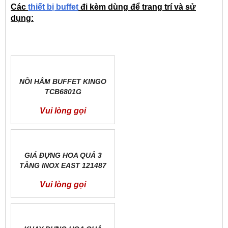
Các
thiết bị buffet
đi kèm dùng để trang trí và sử
dụng:
NỒI HÂM BUFFET KINGO
TCB6801G
Vui lòng gọi
GIÁ ĐỰNG HOA QUẢ 3
TẦNG INOX EAST 121487
Vui lòng gọi