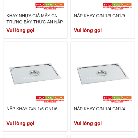
KHAY NHỰA GIẢ MÂY CN
NẮP KHAY G/N 1/9 GN1/9
TRƯNG BÀY THỨC ĂN NẮP
PC DC-326A
Vui lòng gọi
Vui lòng gọi
NẮP KHAY G/N 1/6 GN1/6
NẮP KHAY G/N 1/4 GN1/4
Vui lòng gọi
Vui lòng gọi