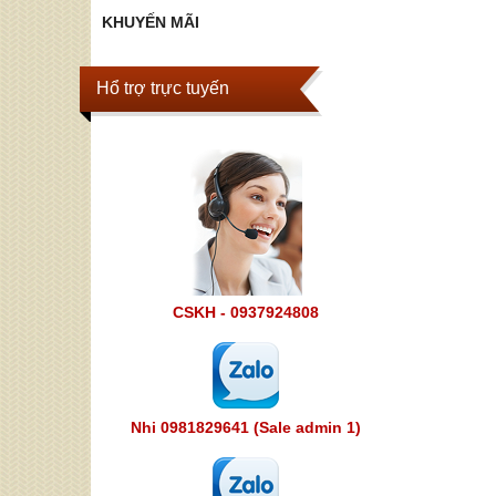
KHUYẾN MÃI
Hổ trợ trực tuyến
CSKH - 0937924808
Nhi 0981829641 (Sale admin 1)