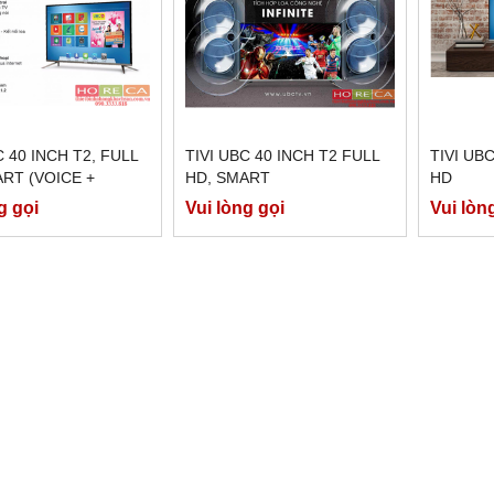
C 40 INCH T2, FULL
TIVI UBC 40 INCH T2 FULL
TIVI UB
RT (VOICE +
HD, SMART
HD
OTH)
g gọi
Vui lòng gọi
Vui lòn