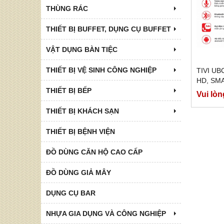
THÙNG RÁC
THIẾT BỊ BUFFET, DỤNG CỤ BUFFET
VẬT DỤNG BÀN TIỆC
THIẾT BỊ VỆ SINH CÔNG NGHIỆP
TIVI UB
HD, SMA
BLUETO
THIẾT BỊ BẾP
Vui lòn
THIẾT BỊ KHÁCH SẠN
THIẾT BỊ BỆNH VIỆN
ĐỒ DÙNG CĂN HỘ CAO CẤP
ĐỒ DÙNG GIẢ MÂY
DỤNG CỤ BAR
NHỰA GIA DỤNG VÀ CÔNG NGHIỆP