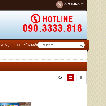
GIỎ HÀNG
(
0
)
ỊCH VỤ
KHUYẾN MÃI
Xem