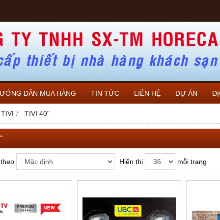
ƯỚNG DẪN MUA HÀNG
TIN TỨC
LIÊN HỆ
DỰ ÁN
D
TIVI
TIVI 40"
"
 theo
Hiển thị
mỗi trang