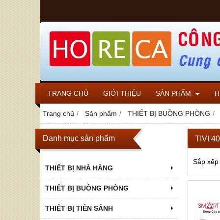
TRANG CHỦ
GIỚI THIỆU
SẢN PHẨM
H
Trang chủ
Sản phẩm
THIẾT BỊ BUỒNG PHÒNG
Danh mục sản phẩm
TIVI 40
Sắp xếp
THIẾT BỊ NHÀ HÀNG
THIẾT BỊ BUỒNG PHÒNG
THIẾT BỊ TIỀN SẢNH