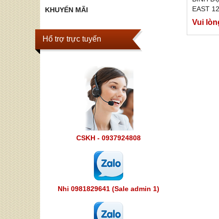
EAST 1
KHUYẾN MÃI
Vui lòn
Hổ trợ trực tuyến
CSKH - 0937924808
Nhi 0981829641 (Sale admin 1)