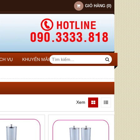
GIỎ HÀNG
(
0
)
ỊCH VỤ
KHUYẾN MÃI
Xem