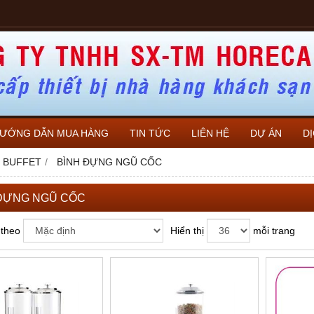
ƯỚNG DẪN MUA HÀNG
TIN TỨC
LIÊN HỆ
DỰ ÁN
D
Ụ BUFFET
BÌNH ĐỰNG NGŨ CỐC
ĐỰNG NGŨ CỐC
 theo
Hiển thị
mỗi trang