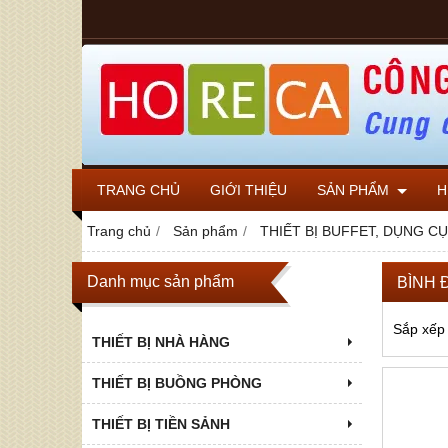
TRANG CHỦ
GIỚI THIỆU
SẢN PHẨM
H
Trang chủ
Sản phẩm
THIẾT BỊ BUFFET, DỤNG C
Danh mục sản phẩm
BÌNH 
Sắp xếp
THIẾT BỊ NHÀ HÀNG
THIẾT BỊ BUỒNG PHÒNG
THIẾT BỊ TIỀN SẢNH