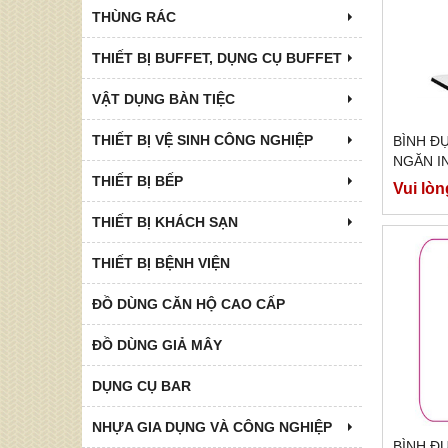
THÙNG RÁC
THIẾT BỊ BUFFET, DỤNG CỤ BUFFET
VẬT DỤNG BÀN TIỆC
THIẾT BỊ VỆ SINH CÔNG NGHIỆP
BÌNH Đ
NGĂN I
THIẾT BỊ BẾP
Vui lòn
THIẾT BỊ KHÁCH SẠN
THIẾT BỊ BỆNH VIỆN
ĐỒ DÙNG CĂN HỘ CAO CẤP
ĐỒ DÙNG GIẢ MÂY
DỤNG CỤ BAR
NHỰA GIA DỤNG VÀ CÔNG NGHIỆP
BÌNH Đ