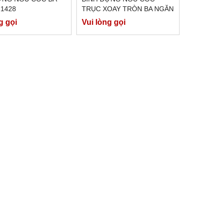
21428
TRỤC XOAY TRÒN BA NGĂN
EAST 121435
g gọi
Vui lòng gọi