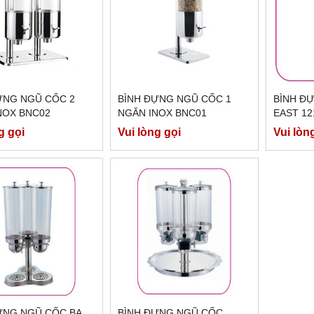
ỰNG NGŨ CỐC 2
BÌNH ĐỰNG NGŨ CỐC 1
BÌNH Đ
NOX BNC02
NGĂN INOX BNC01
EAST 12
g gọi
Vui lòng gọi
Vui lòn
ỰNG NGŨ CỐC BA
BÌNH ĐỰNG NGŨ CỐC