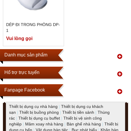
DÉP ĐI TRONG PHÒNG DP-
1
Vui lòng gọi
Danh mục sản phẩm
Hổ trợ trực tuyến
Fanpage Facebook
Thiết bị dụng cụ nhà hàng
|
Thiết bị dụng cụ khách
sạn
|
Thiết bị buồng phòng
|
Thiết bị tiền sảnh
|
Thùng
rác
|
Thiết bị dụng cụ buffet
|
Thiết bị vệ sinh công
nghiệp
|
Mâm xoay nhà hàng
|
Bàn ghế nhà hàng
|
Thiết bị
dụng cụ bếp
|
Vật dụng bàn tiệc
|
Bục phát biểu
|
Khăn bàn