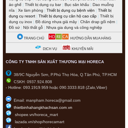
áo ghế
|
Thiết bị dụng cụ bar
|
Bục sân khấu
|
Dao muỗng
nĩa
|
Xe làm phòng
|
Thiết bị dụng cụ bệnh viện
|
Thiết bị
dụng cụ resort
|
Thiết bị dụng cụ căn hộ cao cấp
|
Thiết bị
dụng cụ inox
|
Đồ dùng nhựa giả mây
|
Chăn drap gối nệm
|
Đồ sứ
|
Nội thất gỗ
|
Nhựa gia dụng và công nghiệp
TRANG CHỦ
HƯỚNG DẪN MUA HÀNG
DỊCH VỤ
KHUYẾN MÃI
CÔNG TY TNHH SẢN XUẤT THƯƠNG MẠI HORECA
38/9C Nguyễn Sơn, P.Phú Thọ Hòa, Q.Tân Phú, TP.HCM
CSKH: 0937.924.808
-
Hotline:
093.1919.959 hoặc 090.3333.818 (Zalo,Viber)
Email: manpham.horeca@gmail.com
thietbinhahangkhachsan.com.vn
shopee.vn/horeca_mart
lazada.vn/shop/horecamart