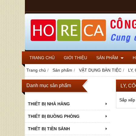
TRANG CHỦ
GIỚI THIỆU
SẢN PHẨM
H
Trang chủ
Sản phẩm
VẬT DỤNG BÀN TIỆC
LY,
Danh mục sản phẩm
LY, C
Sắp xếp
THIẾT BỊ NHÀ HÀNG
THIẾT BỊ BUỒNG PHÒNG
THIẾT BỊ TIỀN SẢNH