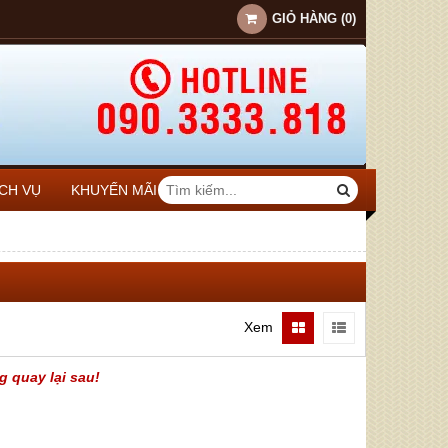
GIỎ HÀNG
(
0
)
ỊCH VỤ
KHUYẾN MÃI
Xem
g quay lại sau!