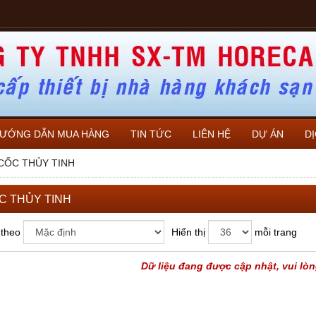
ƯỚNG DẪN MUA HÀNG
TIN TỨC
LIÊN HỆ
DỰ ÁN
D
 CỐC THỦY TINH
ỐC THỦY TINH
 theo
Hiển thị
mỗi trang
Dữ liệu đang được cập nhật, vui lòn