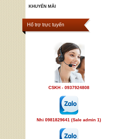
KHUYẾN MÃI
Hổ trợ trực tuyến
CSKH - 0937924808
Nhi 0981829641 (Sale admin 1)