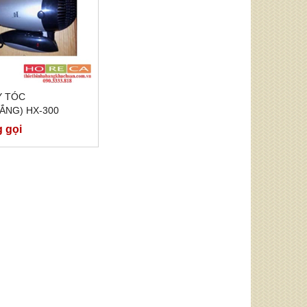
Y TÓC
ẮNG) HX-300
g gọi