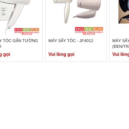
́Y TÓC GẮN TƯỜNG
MÁY SẤY TÓC - JF4012
MÁY SẤ
D
(ĐEN/TR
g gọi
Vui lòng gọi
Vui lòn