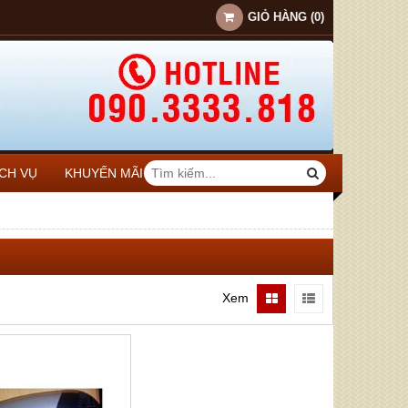
GIỎ HÀNG
(
0
)
ỊCH VỤ
KHUYẾN MÃI
Xem