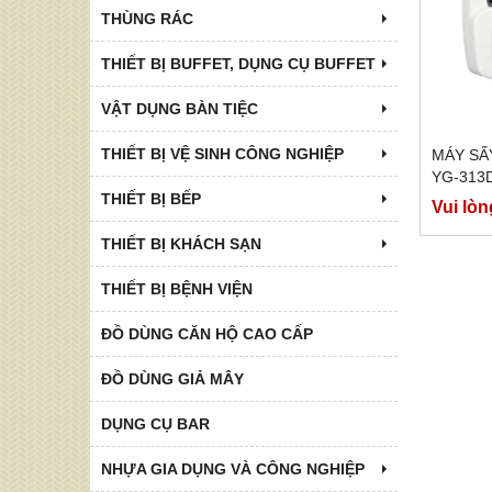
THÙNG RÁC
THIẾT BỊ BUFFET, DỤNG CỤ BUFFET
VẬT DỤNG BÀN TIỆC
THIẾT BỊ VỆ SINH CÔNG NGHIỆP
MÁY SÂ
YG-313
THIẾT BỊ BẾP
Vui lòn
THIẾT BỊ KHÁCH SẠN
THIẾT BỊ BỆNH VIỆN
ĐỒ DÙNG CĂN HỘ CAO CẤP
ĐỒ DÙNG GIẢ MÂY
DỤNG CỤ BAR
NHỰA GIA DỤNG VÀ CÔNG NGHIỆP