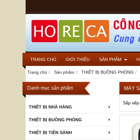
TRANG CHỦ
GIỚI THIỆU
SẢN PHẨM
H
Trang chủ
Sản phẩm
THIẾT BỊ BUỒNG PHÒNG
Danh mục sản phẩm
MÁY S
Sắp xếp
THIẾT BỊ NHÀ HÀNG
THIẾT BỊ BUỒNG PHÒNG
THIẾT BỊ TIỀN SẢNH