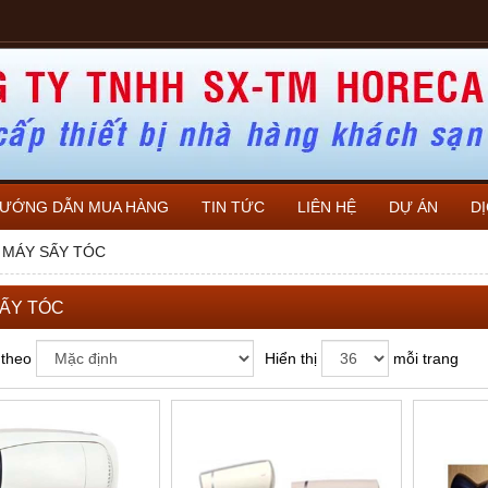
ƯỚNG DẪN MUA HÀNG
TIN TỨC
LIÊN HỆ
DỰ ÁN
D
MÁY SẤY TÓC
ẤY TÓC
 theo
Hiển thị
mỗi trang