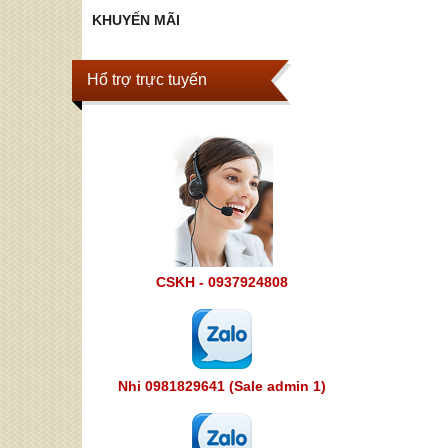
KHUYẾN MÃI
Hổ trợ trực tuyến
CSKH - 0937924808
Nhi 0981829641 (Sale admin 1)