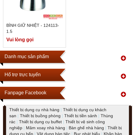
BÌNH GIỮ NHIỆT - 124113-
1.5
Vui lòng gọi
Danh mục sản phẩm
Hổ trợ trực tuyến
Fanpage Facebook
Thiết bị dụng cụ nhà hàng
|
Thiết bị dụng cụ khách
sạn
|
Thiết bị buồng phòng
|
Thiết bị tiền sảnh
|
Thùng
rác
|
Thiết bị dụng cụ buffet
|
Thiết bị vệ sinh công
nghiệp
|
Mâm xoay nhà hàng
|
Bàn ghế nhà hàng
|
Thiết bị
dụng cụ bếp
|
Vật dụng bàn tiệc
|
Bục phát biểu
|
Khăn bàn