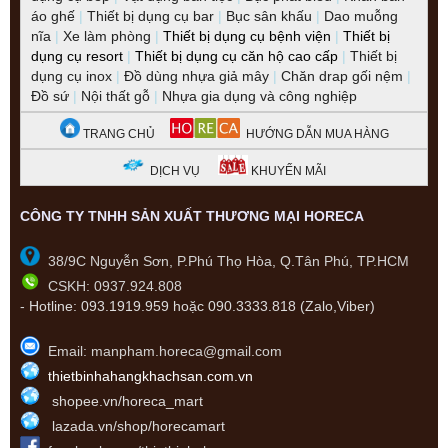
áo ghế
|
Thiết bị dụng cụ bar
|
Bục sân khấu
|
Dao muỗng
nĩa
|
Xe làm phòng
|
Thiết bị dụng cụ bệnh viện
|
Thiết bị
dụng cụ resort
|
Thiết bị dụng cụ căn hộ cao cấp
|
Thiết bị
dụng cụ inox
|
Đồ dùng nhựa giả mây
|
Chăn drap gối nệm
|
Đồ sứ
|
Nội thất gỗ
|
Nhựa gia dụng và công nghiệp
TRANG CHỦ
HƯỚNG DẪN MUA HÀNG
DỊCH VỤ
KHUYẾN MÃI
CÔNG TY TNHH SẢN XUẤT THƯƠNG MẠI HORECA
38/9C Nguyễn Sơn, P.Phú Thọ Hòa, Q.Tân Phú, TP.HCM
CSKH: 0937.924.808
-
Hotline:
093.1919.959 hoặc 090.3333.818 (Zalo,Viber)
Email: manpham.horeca@gmail.com
thietbinhahangkhachsan.com.vn
shopee.vn/horeca_mart
lazada.vn/shop/horecamart