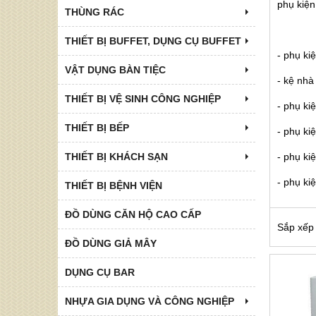
phụ kiện
THÙNG RÁC
THIẾT BỊ BUFFET, DỤNG CỤ BUFFET
- phụ ki
VẬT DỤNG BÀN TIỆC
- kệ nhà
THIẾT BỊ VỆ SINH CÔNG NGHIỆP
- phụ k
THIẾT BỊ BẾP
- phụ ki
THIẾT BỊ KHÁCH SẠN
- phụ ki
- phụ ki
THIẾT BỊ BỆNH VIỆN
ĐỒ DÙNG CĂN HỘ CAO CẤP
Sắp xếp
ĐỒ DÙNG GIẢ MÂY
DỤNG CỤ BAR
NHỰA GIA DỤNG VÀ CÔNG NGHIỆP