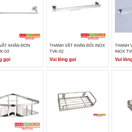
VẮT KHĂN ĐƠN
THANH VẮT KHĂN ĐÔI INOX
THANH 
K-03
TVK-02
INOX TV
g gọi
Vui lòng gọi
Vui lòn