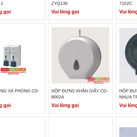
-2
ZYQ138
7102C
g gọi
Vui lòng gọi
Vui lòn
NG XÀ PHÒNG CD-
HỘP ĐỰNG KHĂN GIẤY CD-
HỘP ĐỰ
8002A
NHỰA TR
g gọi
Vui lòng gọi
Vui lòn