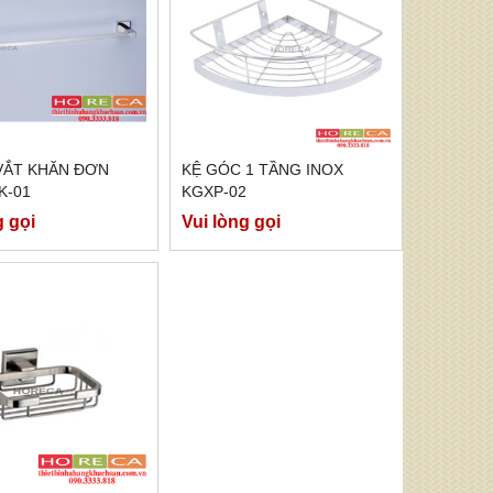
VẮT KHĂN ĐƠN
KỆ GÓC 1 TẦNG INOX
K-01
KGXP-02
g gọi
Vui lòng gọi