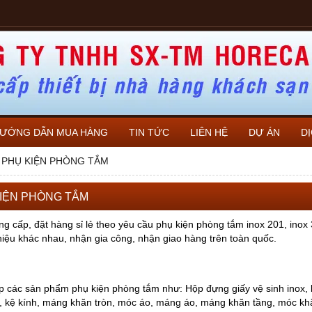
ƯỚNG DẪN MUA HÀNG
TIN TỨC
LIÊN HỆ
DỰ ÁN
D
PHỤ KIỆN PHÒNG TẮM
IỆN PHÒNG TẮM
g cấp, đặt hàng sỉ lẻ theo yêu cầu phụ kiện phòng tắm inox 201, inox 
iệu khác nhau, nhận gia công, nhận giao hàng trên toàn quốc.
 các sản phẩm phụ kiện phòng tắm như: Hộp đựng giấy vệ sinh inox, k
, kệ kính, máng khăn tròn, móc áo, máng áo, máng khăn tầng, móc khăn