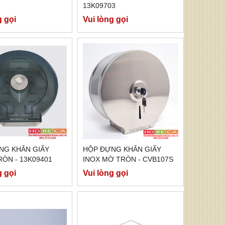
13K09703
g gọi
Vui lòng gọi
NG KHĂN GIẤY
HỘP ĐỰNG KHĂN GIẤY
ÒN - 13K09401
INOX MỜ TRÒN - CVB107S
g gọi
Vui lòng gọi