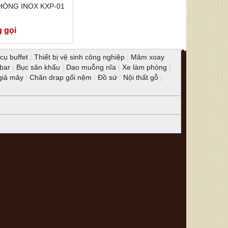
HÒNG INOX KXP-01
g gọi
cụ buffet
|
Thiết bị vệ sinh công nghiệp
|
Mâm xoay
 bar
|
Bục sân khấu
|
Dao muỗng nĩa
|
Xe làm phòng
|
giả mây
|
Chăn drap gối nệm
|
Đồ sứ
|
Nội thất gỗ
|