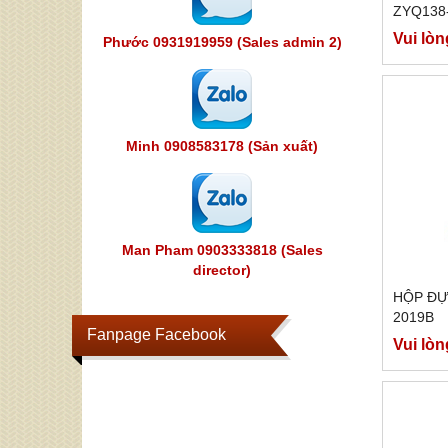
ZYQ138
Vui lòn
Phước 0931919959 (Sales admin 2)
Minh 0908583178 (Sản xuất)
Man Pham 0903333818 (Sales
director)
HỘP ĐỰ
2019B
Fanpage Facebook
Vui lòn