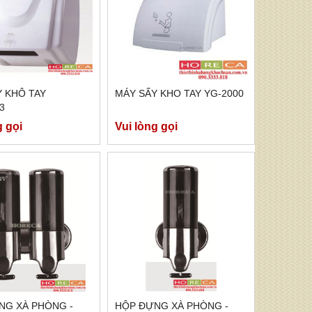
 KHÔ TAY
MÁY SẤY KHO TAY YG-2000
3
g gọi
Vui lòng gọi
NG XÀ PHÒNG -
HỘP ĐỰNG XÀ PHÒNG -