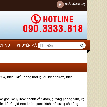
GIỎ HÀNG
(
0
)
ỊCH VỤ
KHUYẾN MÃI
304, nhiều kiểu dáng mới lạ, đủ kích thước, nhiều
ệ góc, kệ ly inox, thanh vắt khăn, gương phòng tắm, kệ
, kệ rổ, giá treo khăn, pass kính, kệ đựng xà bông,