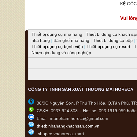
KỆ GÓC
Vui lòn
Thiết bị dụng cụ nhà hàng
|
Thiết bị dụng cụ khách sạ
nhà hàng
|
Bàn ghế nhà hàng
|
Thiết bị dụng cụ bếp
|
Thiết bị dụng cụ bệnh viện
|
Thiết bị dụng cụ resort
|
T
Nhựa gia dụng và công nghiệp
CÔNG TY TNHH SẢN XUẤT THƯƠNG MẠI HORECA
38/9C Nguyễn Sơn, P.Phú Thọ Hòa, Q.Tân Phú, T
CSKH: 0937.924.808 -
Hotline:
093.1919.959 hoặc 
Email: manpham.horeca@gmail.com
thietbinhahangkhachsan.com.vn
shopee.vn/horeca_mart