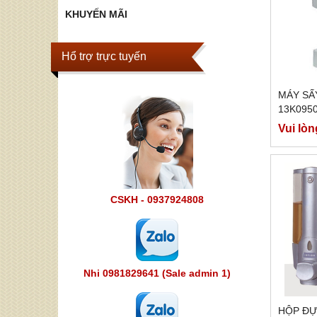
KHUYẾN MÃI
Hổ trợ trực tuyến
MÁY SẤ
13K095
Vui lòn
CSKH - 0937924808
Nhi 0981829641 (Sale admin 1)
HỘP ĐỰ