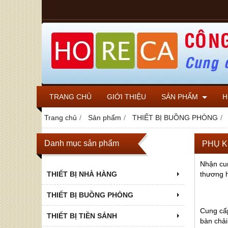
TRANG CHỦ
GIỚI THIỆU
SẢN PHẨM
H
Trang chủ
Sản phẩm
THIẾT BỊ BUỒNG PHÒNG
Danh mục sản phẩm
PHỤ K
Nhận cun
THIẾT BỊ NHÀ HÀNG
thương h
THIẾT BỊ BUỒNG PHÒNG
Cung cấp
THIẾT BỊ TIỀN SẢNH
bàn chải