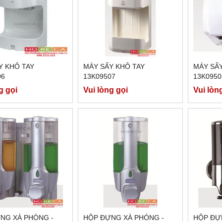
Y KHÔ TAY
MÁY SẤY KHÔ TAY
MÁY SẤY
06
13K09507
13K0950
g gọi
Vui lòng gọi
Vui lòn
NG XÀ PHÒNG -
HỘP ĐỰNG XÀ PHÓNG -
HỘP ĐỰ