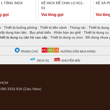
 1 TẦNG INOX
KỆ INOX ĐỂ CHAI LỌ KCL-
KỆ XÀ P
01
g gọi
Vui lòng gọi
Vui lòn
n
|
Thiết bị buồng phòng
|
Thiết bị tiền sảnh
|
Thùng rác
|
Thiết bị dụng 
Vật dụng bàn tiệc
|
Bục phát biểu
|
Khăn bàn áo ghế
|
Thiết bị dụng cụ
hiết bị dụng cụ căn hộ cao cấp
|
Thiết bị dụng cụ inox
|
Đồ dùng nhựa 
TRANG CHỦ
HƯỚNG DẪN MUA HÀNG
DỊCH VỤ
KHUYẾN MÃI
P.HCM
090.3333.818 (Zalo,Viber)