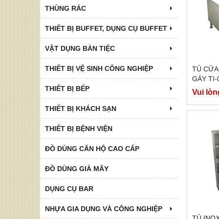
THÙNG RÁC
THIẾT BỊ BUFFET, DỤNG CỤ BUFFET
VẬT DỤNG BÀN TIỆC
THIẾT BỊ VỆ SINH CÔNG NGHIỆP
TỦ CỬA
GÁY TI-
THIẾT BỊ BẾP
Vui lòn
THIẾT BỊ KHÁCH SẠN
THIẾT BỊ BỆNH VIỆN
ĐỒ DÙNG CĂN HỘ CAO CẤP
ĐỒ DÙNG GIẢ MÂY
DỤNG CỤ BAR
NHỰA GIA DỤNG VÀ CÔNG NGHIỆP
TỦ INO