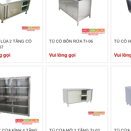
 LÙA 2 TẦNG CÓ
TỦ CÓ BỒN RỬA TI-06
TỦ CÓ H
07
g gọi
Vui lòng gọi
Vui lòn
X CỬA KÍNH 4 TẦNG
TỦ CỬA MỞ 2 TẦNG TI-02
TỦ CỬA