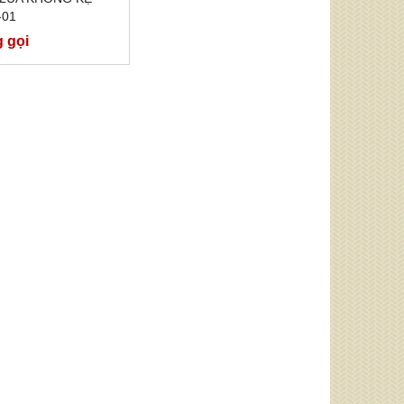
-01
g gọi