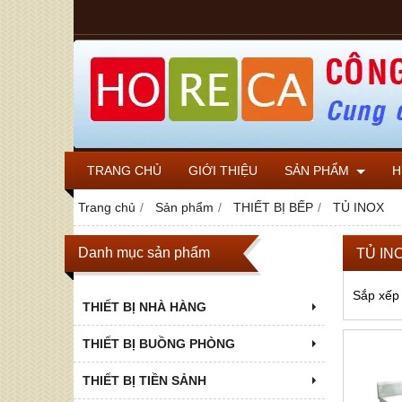
TRANG CHỦ
GIỚI THIỆU
SẢN PHẨM
H
Trang chủ
Sản phẩm
THIẾT BỊ BẾP
TỦ INOX
Danh mục sản phẩm
TỦ IN
Sắp xếp
THIẾT BỊ NHÀ HÀNG
THIẾT BỊ BUỒNG PHÒNG
THIẾT BỊ TIỀN SẢNH