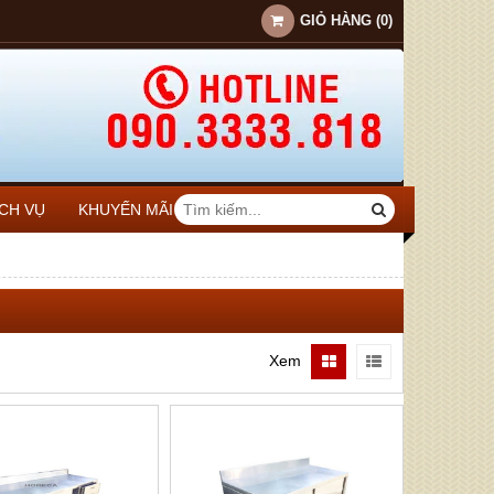
GIỎ HÀNG
(
0
)
ỊCH VỤ
KHUYẾN MÃI
Xem