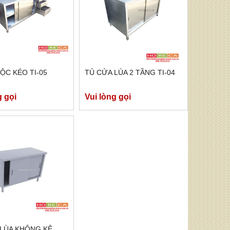
ỘC KÉO TI-05
TỦ CỬA LÙA 2 TẦNG TI-04
g gọi
Vui lòng gọi
 LÙA KHÔNG KỆ