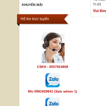
TI-03
KHUYẾN MÃI
Vui lòn
Hổ trợ trực tuyến
CSKH - 0937924808
Nhi 0981829641 (Sale admin 1)