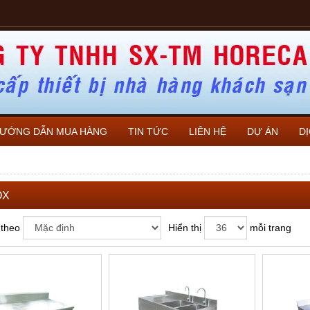
ƯỚNG DẪN MUA HÀNG
TIN TỨC
LIÊN HỆ
DỰ ÁN
D
OX
 theo
Hiển thị
mỗi trang