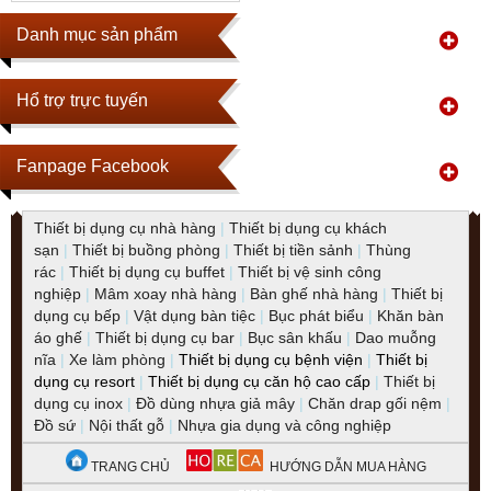
Danh mục sản phẩm
Hổ trợ trực tuyến
Fanpage Facebook
Thiết bị dụng cụ nhà hàng
|
Thiết bị dụng cụ khách
sạn
|
Thiết bị buồng phòng
|
Thiết bị tiền sảnh
|
Thùng
rác
|
Thiết bị dụng cụ buffet
|
Thiết bị vệ sinh công
nghiệp
|
Mâm xoay nhà hàng
|
Bàn ghế nhà hàng
|
Thiết bị
dụng cụ bếp
|
Vật dụng bàn tiệc
|
Bục phát biểu
|
Khăn bàn
áo ghế
|
Thiết bị dụng cụ bar
|
Bục sân khấu
|
Dao muỗng
nĩa
|
Xe làm phòng
|
Thiết bị dụng cụ bệnh viện
|
Thiết bị
dụng cụ resort
|
Thiết bị dụng cụ căn hộ cao cấp
|
Thiết bị
dụng cụ inox
|
Đồ dùng nhựa giả mây
|
Chăn drap gối nệm
|
Đồ sứ
|
Nội thất gỗ
|
Nhựa gia dụng và công nghiệp
TRANG CHỦ
HƯỚNG DẪN MUA HÀNG