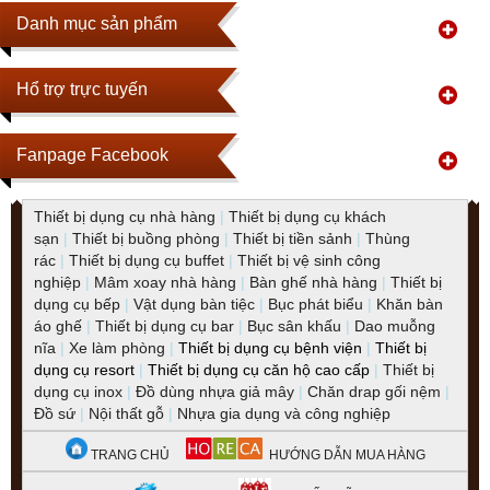
Danh mục sản phẩm
Hổ trợ trực tuyến
Fanpage Facebook
Thiết bị dụng cụ nhà hàng
|
Thiết bị dụng cụ khách
sạn
|
Thiết bị buồng phòng
|
Thiết bị tiền sảnh
|
Thùng
rác
|
Thiết bị dụng cụ buffet
|
Thiết bị vệ sinh công
nghiệp
|
Mâm xoay nhà hàng
|
Bàn ghế nhà hàng
|
Thiết bị
dụng cụ bếp
|
Vật dụng bàn tiệc
|
Bục phát biểu
|
Khăn bàn
áo ghế
|
Thiết bị dụng cụ bar
|
Bục sân khấu
|
Dao muỗng
nĩa
|
Xe làm phòng
|
Thiết bị dụng cụ bệnh viện
|
Thiết bị
dụng cụ resort
|
Thiết bị dụng cụ căn hộ cao cấp
|
Thiết bị
dụng cụ inox
|
Đồ dùng nhựa giả mây
|
Chăn drap gối nệm
|
Đồ sứ
|
Nội thất gỗ
|
Nhựa gia dụng và công nghiệp
TRANG CHỦ
HƯỚNG DẪN MUA HÀNG