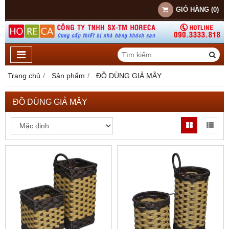
GIỎ HÀNG
(
0
)
Trang chủ
Sản phẩm
ĐỒ DÙNG GIẢ MÂY
ĐỒ DÙNG GIẢ MÂY