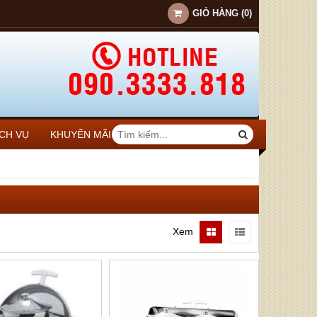
GIỎ HÀNG
(
0
)
ỊCH VỤ
KHUYẾN MÃI
Xem