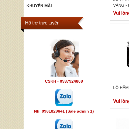
VÀNG -
KHUYẾN MÃI
Vui lòn
Hổ trợ trực tuyến
CSKH - 0937924808
LÒ HÂM
Vui lòn
Nhi 0981829641 (Sale admin 1)