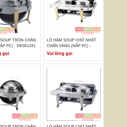
 SOUP TRÒN CHÂN
LÒ HÂM SOUP CHỮ NHẬT
ẮP PC) - DKS51181
CHÂN VÀNG (NẮP PC) -
DKS61181
g gọi
Vui lòng gọi
 SOUP TRÒN CHÂN
LÒ HÂM SOUP CHỮ NHẬT