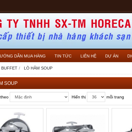
ƯỚNG DẪN MUA HÀNG
TIN TỨC
LIÊN HỆ
DỰ ÁN
D
Ụ BUFFET
LÒ HÂM SOUP
M SOUP
 theo
Hiển thị
mỗi trang