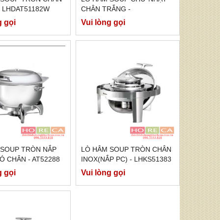
- LHDAT51182W
CHÂN TRẮNG -
LHDAT61182W
g gọi
Vui lòng gọi
 SOUP TRÒN NẮP
LÒ HÂM SOUP TRÒN CHÂN
Ó CHÂN - AT52288
INOX(NẮP PC) - LHKS51383
g gọi
Vui lòng gọi