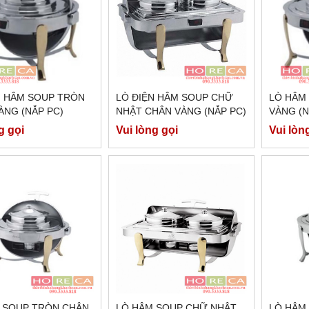
̣N HÂM SOUP TRÒN
LÒ ĐIỆN HÂM SOUP CHỮ
LÒ HÂM
̀NG (NẮP PC)
NHẬT CHÂN VÀNG (NẮP PC)
VÀNG (N
IỆN - DSK51181
DÙNG ĐIỆN - DSK61181
g gọi
Vui lòng gọi
Vui lòn
M SOUP TRÒN CHÂN
LÒ HÂM SOUP CHỮ NHẬT
LÒ HÂM