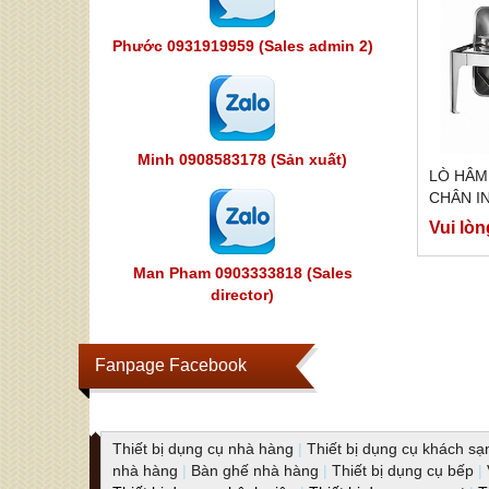
Phước 0931919959 (Sales admin 2)
Minh 0908583178 (Sản xuất)
LÒ HÂM
CHÂN IN
LHKS61
Vui lòn
Man Pham 0903333818 (Sales
director)
Fanpage Facebook
Thiết bị dụng cụ nhà hàng
|
Thiết bị dụng cụ khách sạ
nhà hàng
|
Bàn ghế nhà hàng
|
Thiết bị dụng cụ bếp
|