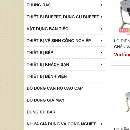
THÙNG RÁC
THIẾT BỊ BUFFET, DỤNG CỤ BUFFET
VẬT DỤNG BÀN TIỆC
THIẾT BỊ VỆ SINH CÔNG NGHIỆP
LÒ ĐIÊ
CHÂN VA
DÙNG Đ
THIẾT BỊ BẾP
Vui lòn
THIẾT BỊ KHÁCH SẠN
THIẾT BỊ BỆNH VIỆN
ĐỒ DÙNG CĂN HỘ CAO CẤP
ĐỒ DÙNG GIẢ MÂY
DỤNG CỤ BAR
NHỰA GIA DỤNG VÀ CÔNG NGHIỆP
LÒ HÂ