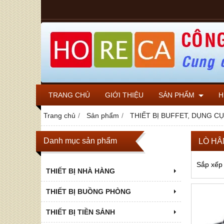
TRANG CHỦ
GIỚI THIỆU
SẢN PHẨM
H
Trang chủ
Sản phẩm
THIẾT BỊ BUFFET, DỤNG C
Danh mục sản phẩm
LÒ HÂ
Sắp xếp
THIẾT BỊ NHÀ HÀNG
THIẾT BỊ BUỒNG PHÒNG
THIẾT BỊ TIỀN SẢNH