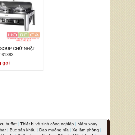
 SOUP CHỮ NHẬT
AT61383
g gọi
cụ buffet
|
Thiết bị vệ sinh công nghiệp
|
Mâm xoay
 bar
|
Bục sân khấu
|
Dao muỗng nĩa
|
Xe làm phòng
|