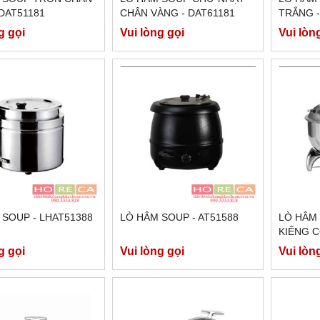
 DAT51181
CHÂN VÀNG - DAT61181
TRẮNG 
g gọi
Vui lòng gọi
Vui lòn
 SOUP - LHAT51388
LÒ HÂM SOUP - AT51588
LÒ HÂM
KIẾNG C
g gọi
Vui lòng gọi
Vui lòn