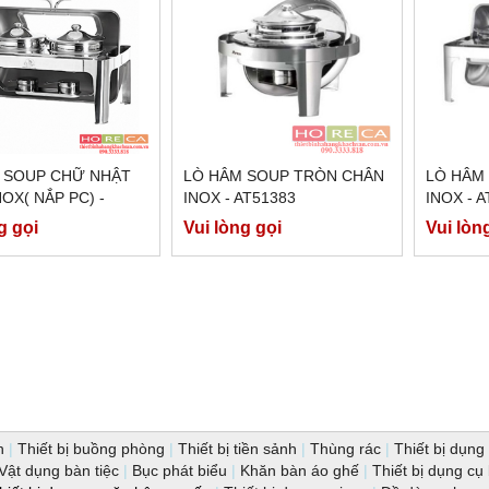
 SOUP CHỮ NHẬT
LÒ HÂM SOUP TRÒN CHÂN
LÒ HÂM
OX( NẮP PC) -
INOX - AT51383
INOX - 
383
g gọi
Vui lòng gọi
Vui lòn
n
|
Thiết bị buồng phòng
|
Thiết bị tiền sảnh
|
Thùng rác
|
Thiết bị dụng 
Vật dụng bàn tiệc
|
Bục phát biểu
|
Khăn bàn áo ghế
|
Thiết bị dụng cụ