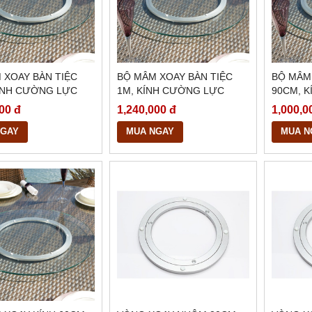
 XOAY BÀN TIỆC
BỘ MÂM XOAY BÀN TIỆC
BỘ MÂM
KÍNH CƯỜNG LỰC
1M, KÍNH CƯỜNG LỰC
90CM, K
Y, BMX28
10LY, MÀI BÓNG CẠNH,
BÓNG C
00 đ
1,240,000 đ
1,000,0
BMX27
NGAY
MUA NGAY
MUA N