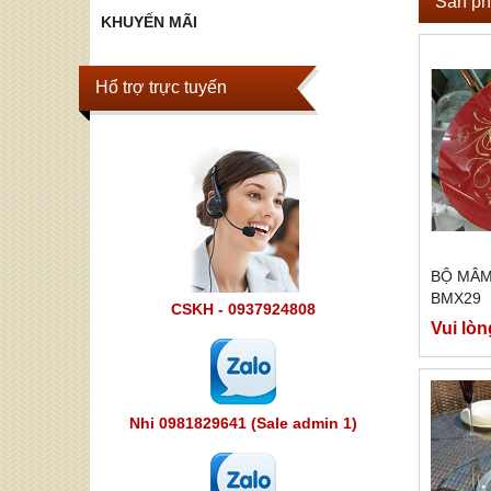
Sản ph
KHUYẾN MÃI
Hổ trợ trực tuyến
BỘ MÂM
BMX29
CSKH - 0937924808
Vui lòn
Nhi 0981829641 (Sale admin 1)