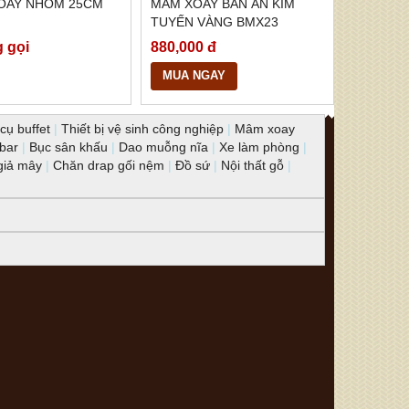
XOAY NHÔM 25CM
MÂM XOAY BÀN ĂN KIM
TUYẾN VÀNG BMX23
g gọi
880,000 đ
MUA NGAY
cụ buffet
|
Thiết bị vệ sinh công nghiệp
|
Mâm xoay
 bar
|
Bục sân khấu
|
Dao muỗng nĩa
|
Xe làm phòng
|
giả mây
|
Chăn drap gối nệm
|
Đồ sứ
|
Nội thất gỗ
|