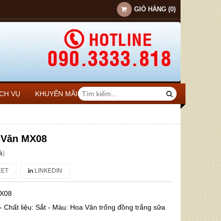
GIỎ HÀNG
(
0
)
ỊCH VỤ
KHUYẾN MÃI
 Văn MX08
á
)
ET
LINKEDIN
X08
- Chất liệu: Sắt - Màu: Hoa Văn trống đồng trắng sữa