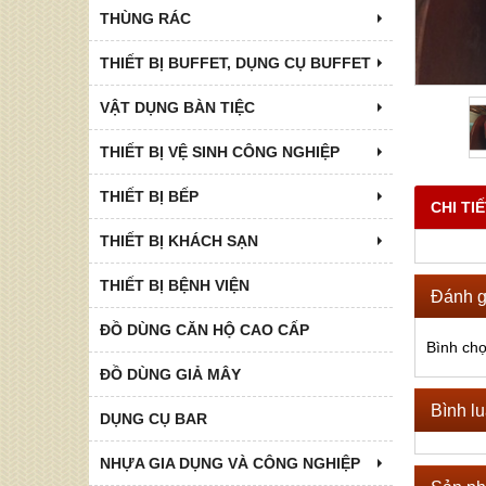
THÙNG RÁC
THIẾT BỊ BUFFET, DỤNG CỤ BUFFET
VẬT DỤNG BÀN TIỆC
THIẾT BỊ VỆ SINH CÔNG NGHIỆP
THIẾT BỊ BẾP
CHI TI
THIẾT BỊ KHÁCH SẠN
THIẾT BỊ BỆNH VIỆN
Đánh g
ĐỒ DÙNG CĂN HỘ CAO CẤP
Bình ch
ĐỒ DÙNG GIẢ MÂY
Bình l
DỤNG CỤ BAR
NHỰA GIA DỤNG VÀ CÔNG NGHIỆP