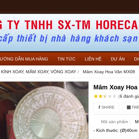
ƯỚNG DẪN MUA HÀNG
TIN TỨC
LIÊN HỆ
DỰ ÁN
D
 KÍNH XOAY, MÂM XOAY, VÒNG XOAY
Mâm Xoay Hoa Văn MX08
Mâm Xoay Hoa
(
6
đánh gi
SHARE
TWE
Mã sản phẩm :
M
- Kích thước: (Ø)40cm 