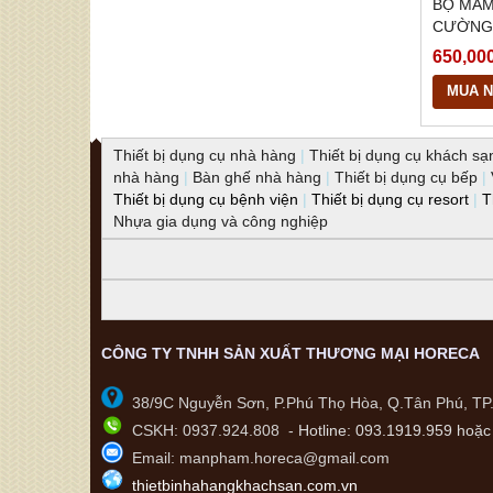
BỘ MÂM
CƯỜNG 
BÓNG C
650,00
MUA 
Thiết bị dụng cụ nhà hàng
|
Thiết bị dụng cụ khách sạ
nhà hàng
|
Bàn ghế nhà hàng
|
Thiết bị dụng cụ bếp
|
Thiết bị dụng cụ bệnh viện
|
Thiết bị dụng cụ resort
|
T
Nhựa gia dụng và công nghiệp
CÔNG TY TNHH SẢN XUẤT THƯƠNG MẠI HORECA
38/9C Nguyễn Sơn, P.Phú Thọ Hòa, Q.Tân Phú, T
CSKH: 0937.924.808 -
Hotline:
093.1919.959 hoặc 
Email: manpham.horeca@gmail.com
thietbinhahangkhachsan.com.vn