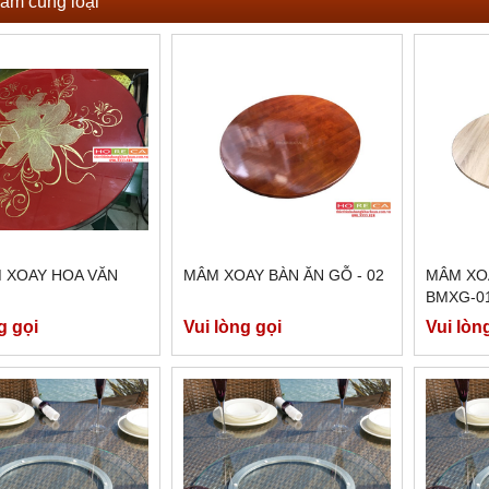
ẩm cùng loại
 XOAY HOA VĂN
MÂM XOAY BÀN ĂN GỖ - 02
MÂM XO
BMXG-0
g gọi
Vui lòng gọi
Vui lòn