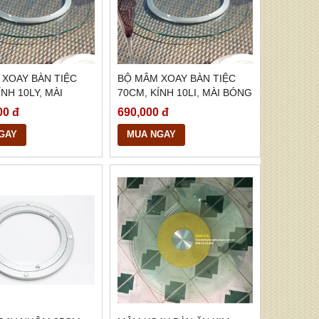
 XOAY BÀN TIỆC
BỘ MÂM XOAY BÀN TIỆC
ÍNH 10LY, MÀI
70CM, KÍNH 10LI, MÀI BÓNG
ẠNH, BMX26
CẠNH, BMX25
00 đ
690,000 đ
GAY
MUA NGAY