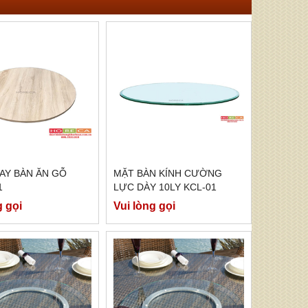
AY BÀN ĂN GỖ
MẶT BÀN KÍNH CƯỜNG
1
LỰC DÀY 10LY KCL-01
g gọi
Vui lòng gọi