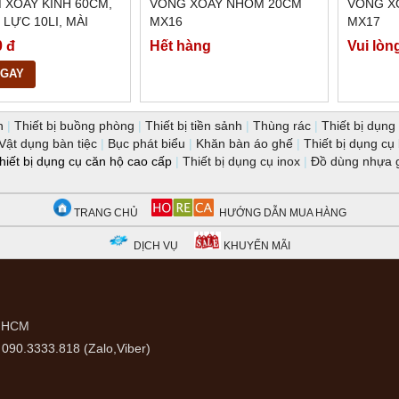
 XOAY KÍNH 60CM,
VÒNG XOAY NHÔM 20CM
VÒNG 
LỰC 10LI, MÀI
MX16
MX17
ẠNH, BMX24
0 đ
Hết hàng
Vui lòn
NGAY
n
|
Thiết bị buồng phòng
|
Thiết bị tiền sảnh
|
Thùng rác
|
Thiết bị dụng 
Vật dụng bàn tiệc
|
Bục phát biểu
|
Khăn bàn áo ghế
|
Thiết bị dụng cụ
hiết bị dụng cụ căn hộ cao cấp
|
Thiết bị dụng cụ inox
|
Đồ dùng nhựa 
TRANG CHỦ
HƯỚNG DẪN MUA HÀNG
DỊCH VỤ
KHUYẾN MÃI
P.HCM
090.3333.818 (Zalo,Viber)