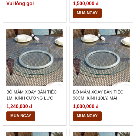
DÀY 10LY, BMX28
Vui lòng gọi
1,500,000 đ
MUA NGAY
BỘ MÂM XOAY BÀN TIỆC
BỘ MÂM XOAY BÀN TIỆC
1M, KÍNH CƯỜNG LỰC
90CM, KÍNH 10LY, MÀI
10LY, MÀI BÓNG CẠNH,
BÓNG CẠNH, BMX26
1,240,000 đ
1,000,000 đ
BMX27
MUA NGAY
MUA NGAY