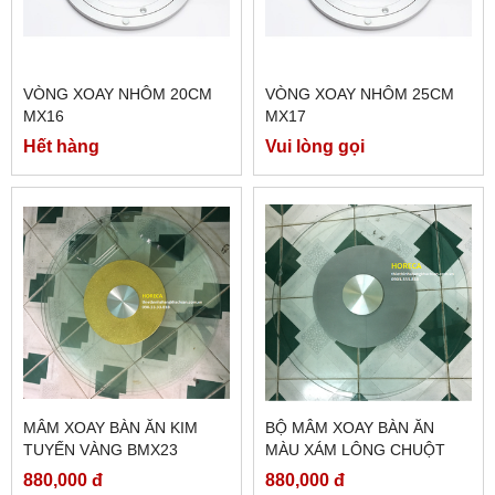
VÒNG XOAY NHÔM 20CM
VÒNG XOAY NHÔM 25CM
MX16
MX17
Hết hàng
Vui lòng gọi
MÂM XOAY BÀN ĂN KIM
BỘ MÂM XOAY BÀN ĂN
TUYẾN VÀNG BMX23
MÀU XÁM LÔNG CHUỘT
BMX22
880,000 đ
880,000 đ