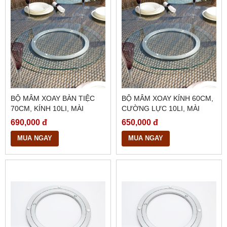
BỘ MÂM XOAY BÀN TIỆC
BỘ MÂM XOAY KÍNH 60CM,
70CM, KÍNH 10LI, MÀI
CƯỜNG LỰC 10LI, MÀI
BÓNG CẠNH, BMX25
BÓNG CẠNH, BMX24
690,000 đ
650,000 đ
MUA NGAY
MUA NGAY