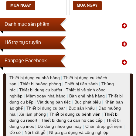
MUA NGAY
MUA NGAY
Danh mục sản phẩm
Hổ trợ trực tuyến
Fanpage Facebook
Thiết bị dụng cụ nhà hàng
|
Thiết bị dụng cụ khách
sạn
|
Thiết bị buồng phòng
|
Thiết bị tiền sảnh
|
Thùng
rác
|
Thiết bị dụng cụ buffet
|
Thiết bị vệ sinh công
nghiệp
|
Mâm xoay nhà hàng
|
Bàn ghế nhà hàng
|
Thiết bị
dụng cụ bếp
|
Vật dụng bàn tiệc
|
Bục phát biểu
|
Khăn bàn
áo ghế
|
Thiết bị dụng cụ bar
|
Bục sân khấu
|
Dao muỗng
nĩa
|
Xe làm phòng
|
Thiết bị dụng cụ bệnh viện
|
Thiết bị
dụng cụ resort
|
Thiết bị dụng cụ căn hộ cao cấp
|
Thiết bị
dụng cụ inox
|
Đồ dùng nhựa giả mây
|
Chăn drap gối nệm
|
Đồ sứ
|
Nội thất gỗ
|
Nhựa gia dụng và công nghiệp