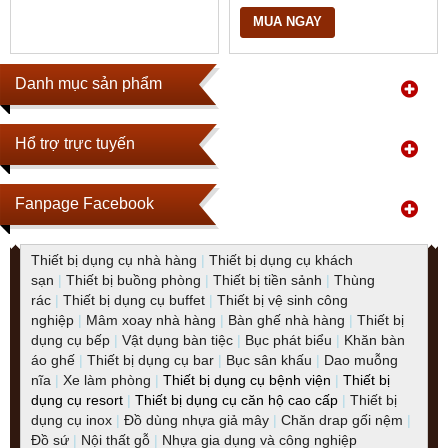
MUA NGAY
Danh mục sản phẩm
Hổ trợ trực tuyến
Fanpage Facebook
Thiết bị dụng cụ nhà hàng
|
Thiết bị dụng cụ khách
sạn
|
Thiết bị buồng phòng
|
Thiết bị tiền sảnh
|
Thùng
rác
|
Thiết bị dụng cụ buffet
|
Thiết bị vệ sinh công
nghiệp
|
Mâm xoay nhà hàng
|
Bàn ghế nhà hàng
|
Thiết bị
dụng cụ bếp
|
Vật dụng bàn tiệc
|
Bục phát biểu
|
Khăn bàn
áo ghế
|
Thiết bị dụng cụ bar
|
Bục sân khấu
|
Dao muỗng
nĩa
|
Xe làm phòng
|
Thiết bị dụng cụ bệnh viện
|
Thiết bị
dụng cụ resort
|
Thiết bị dụng cụ căn hộ cao cấp
|
Thiết bị
dụng cụ inox
|
Đồ dùng nhựa giả mây
|
Chăn drap gối nệm
|
Đồ sứ
|
Nội thất gỗ
|
Nhựa gia dụng và công nghiệp