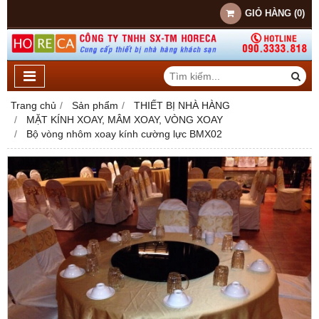
GIỎ HÀNG
(
0
)
Trang chủ
Sản phẩm
THIẾT BỊ NHÀ HÀNG
MẶT KÍNH XOAY, MÂM XOAY, VÒNG XOAY
Bộ vòng nhôm xoay kính cường lực BMX02