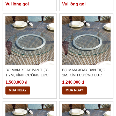
Vui lòng gọi
Vui lòng gọi
BỘ MÂM XOAY BÀN TIỆC
BỘ MÂM XOAY BÀN TIỆC
1,2M, KÍNH CƯỜNG LỰC
1M, KÍNH CƯỜNG LỰC
DÀY 10LY, BMX28
10LY, MÀI BÓNG CẠNH,
1,500,000 đ
1,240,000 đ
BMX27
MUA NGAY
MUA NGAY