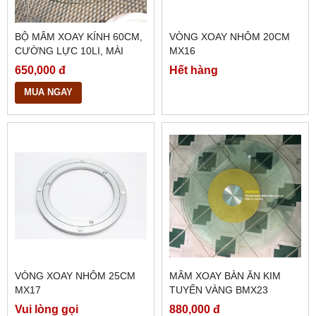
BỘ MÂM XOAY KÍNH 60CM,
VÒNG XOAY NHÔM 20CM
CƯỜNG LỰC 10LI, MÀI
MX16
BÓNG CẠNH, BMX24
650,000 đ
Hết hàng
MUA NGAY
VÒNG XOAY NHÔM 25CM
MÂM XOAY BÀN ĂN KIM
MX17
TUYẾN VÀNG BMX23
Vui lòng gọi
880,000 đ