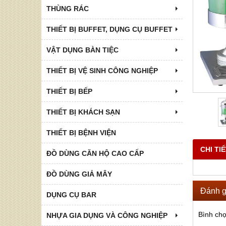
THÙNG RÁC
THIẾT BỊ BUFFET, DỤNG CỤ BUFFET
VẬT DỤNG BÀN TIỆC
THIẾT BỊ VỆ SINH CÔNG NGHIỆP
THIẾT BỊ BẾP
THIẾT BỊ KHÁCH SẠN
THIẾT BỊ BỆNH VIỆN
CHI TI
ĐỒ DÙNG CĂN HỘ CAO CẤP
ĐỒ DÙNG GIẢ MÂY
Đánh g
DỤNG CỤ BAR
Bình ch
NHỰA GIA DỤNG VÀ CÔNG NGHIỆP