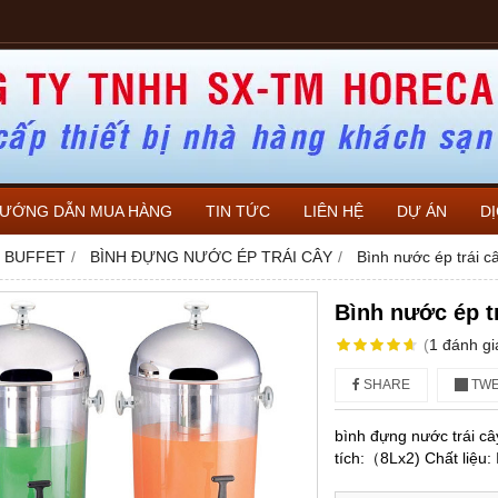
ƯỚNG DẪN MUA HÀNG
TIN TỨC
LIÊN HỆ
DỰ ÁN
D
Ụ BUFFET
BÌNH ĐỰNG NƯỚC ÉP TRÁI CÂY
Bình nước ép trái c
Bình nước ép t
(
1
đánh gi
SHARE
TWE
bình đựng nước trái c
tích:（8Lx2) Chất liệu: