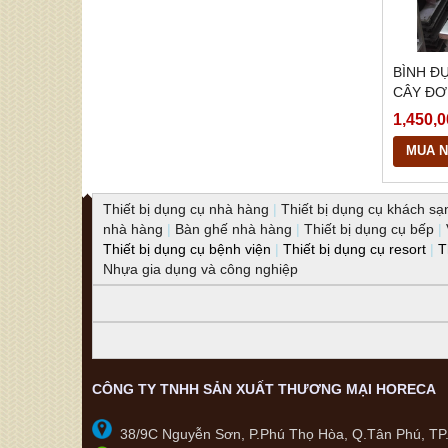
BÌNH Đ
CÂY ĐƠ
1,450,0
MUA 
Thiết bị dụng cụ nhà hàng
|
Thiết bị dụng cụ khách sạ
nhà hàng
|
Bàn ghế nhà hàng
|
Thiết bị dụng cụ bếp
|
Thiết bị dụng cụ bệnh viện
|
Thiết bị dụng cụ resort
|
T
Nhựa gia dụng và công nghiệp
CÔNG TY TNHH SẢN XUẤT THƯƠNG MẠI HORECA
38/9C Nguyễn Sơn, P.Phú Thọ Hòa, Q.Tân Phú, T