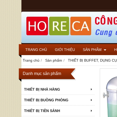
TRANG CHỦ
GIỚI THIỆU
SẢN PHẨM
H
Trang chủ
Sản phẩm
THIẾT BỊ BUFFET, DỤNG C
Danh mục sản phẩm
THIẾT BỊ NHÀ HÀNG
THIẾT BỊ BUỒNG PHÒNG
THIẾT BỊ TIỀN SẢNH