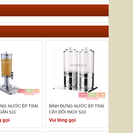
ỰNG NƯỚC ÉP TRÁI
BÌNH ĐỰNG NƯỚC ÉP TRÁI
GĂN S11
CÂY ĐÔI INOX S10
g gọi
Vui lòng gọi