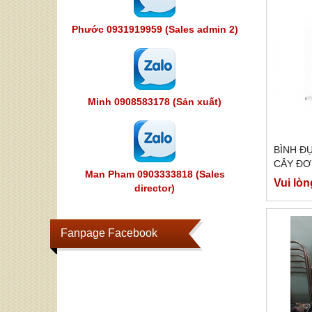
Phước 0931919959 (Sales admin 2)
Minh 0908583178 (Sản xuất)
BÌNH Đ
CÂY ĐƠ
Man Pham 0903333818 (Sales
Vui lòn
director)
Fanpage Facebook