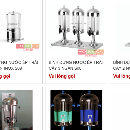
ỰNG NƯỚC ÉP TRÁI
BÌNH ĐỰNG NƯỚC ÉP TRÁI
BÌNH Đ
N INOX S09
CÂY 3 NGĂN S08
CÂY 2 N
g gọi
Vui lòng gọi
Vui lòn