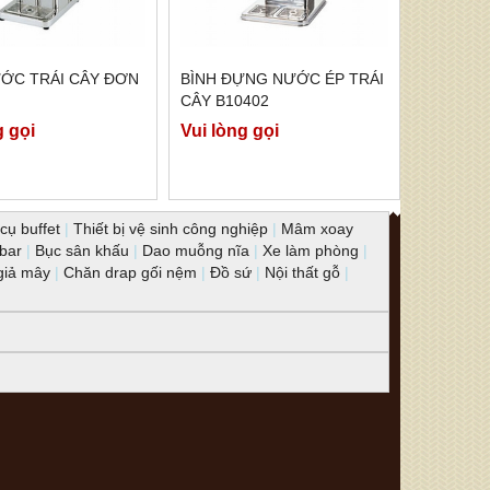
ƯỚC TRÁI CÂY ĐƠN
BÌNH ĐỰNG NƯỚC ÉP TRÁI
CÂY B10402
g gọi
Vui lòng gọi
cụ buffet
|
Thiết bị vệ sinh công nghiệp
|
Mâm xoay
 bar
|
Bục sân khấu
|
Dao muỗng nĩa
|
Xe làm phòng
|
giả mây
|
Chăn drap gối nệm
|
Đồ sứ
|
Nội thất gỗ
|