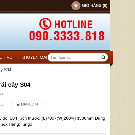
GIỎ HÀNG
(
0
)
ỊCH VỤ
KHUYẾN MÃI
ây S04
rái cây S04
á
)
ET
LINKEDIN
ây đôi S04 Kích thước: (L)700×(W)260×(H)580mm Dung
 Inox Hãng: Kingo