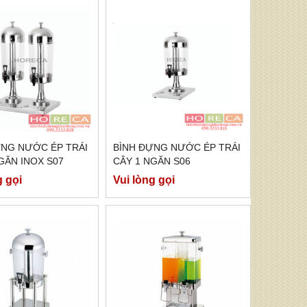
ỰNG NƯỚC ÉP TRÁI
BÌNH ĐỰNG NƯỚC ÉP TRÁI
GĂN INOX S07
CÂY 1 NGĂN S06
g gọi
Vui lòng gọi