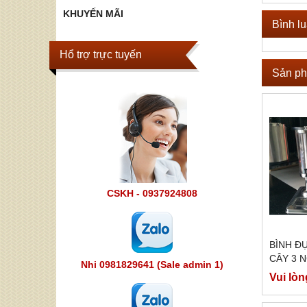
KHUYẾN MÃI
Bình l
Hổ trợ trực tuyến
Sản ph
CSKH - 0937924808
BÌNH Đ
CÂY 3 
Nhi 0981829641 (Sale admin 1)
Vui lòn