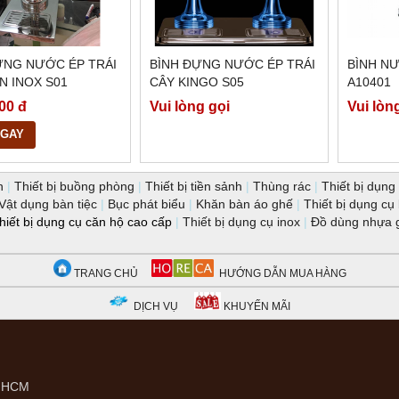
ỰNG NƯỚC ÉP TRÁI
BÌNH ĐỰNG NƯỚC ÉP TRÁI
BÌNH N
N INOX S01
CÂY KINGO S05
A10401
00 đ
Vui lòng gọi
Vui lòn
NGAY
n
|
Thiết bị buồng phòng
|
Thiết bị tiền sảnh
|
Thùng rác
|
Thiết bị dụng 
Vật dụng bàn tiệc
|
Bục phát biểu
|
Khăn bàn áo ghế
|
Thiết bị dụng cụ
hiết bị dụng cụ căn hộ cao cấp
|
Thiết bị dụng cụ inox
|
Đồ dùng nhựa 
TRANG CHỦ
HƯỚNG DẪN MUA HÀNG
DỊCH VỤ
KHUYẾN MÃI
P.HCM