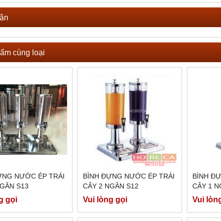
uận
ẩm cùng loại
ỰNG NƯỚC ÉP TRÁI
BÌNH ĐỰNG NƯỚC ÉP TRÁI
BÌNH Đ
NGĂN S13
CÂY 2 NGĂN S12
CÂY 1 N
g gọi
Vui lòng gọi
Vui lòn