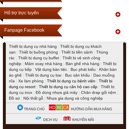
Hổ trợ trực tuyến
Fanpage Facebook
Thiết bị dụng cụ nhà hàng
|
Thiết bị dụng cụ khách
sạn
|
Thiết bị buồng phòng
|
Thiết bị tiền sảnh
|
Thùng
rác
|
Thiết bị dụng cụ buffet
|
Thiết bị vệ sinh công
nghiệp
|
Mâm xoay nhà hàng
|
Bàn ghế nhà hàng
|
Thiết bị
dụng cụ bếp
|
Vật dụng bàn tiệc
|
Bục phát biểu
|
Khăn bàn
áo ghế
|
Thiết bị dụng cụ bar
|
Bục sân khấu
|
Dao muỗng
nĩa
|
Xe làm phòng
|
Thiết bị dụng cụ bệnh viện
|
Thiết bị
dụng cụ resort
|
Thiết bị dụng cụ căn hộ cao cấp
|
Thiết bị
dụng cụ inox
|
Đồ dùng nhựa giả mây
|
Chăn drap gối nệm
|
Đồ sứ
|
Nội thất gỗ
|
Nhựa gia dụng và công nghiệp
TRANG CHỦ
HƯỚNG DẪN MUA HÀNG
DỊCH VỤ
KHUYẾN MÃI