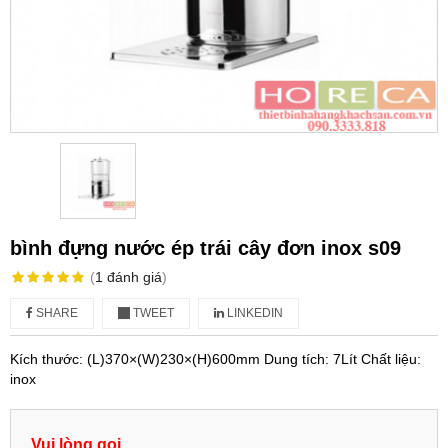
bình đựng nước ép trái cây đơn inox s09
(
1
đánh giá
)
SHARE
TWEET
LINKEDIN
Kích thước: (L)370×(W)230×(H)600mm Dung tích: 7Lít Chất liệu:
inox
Vui lòng gọi