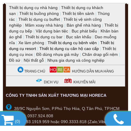
Thiết bị dụng cụ nhà hàng
|
Thiết bị dụng cụ khách
sạn
|
Thiết bị buồng phòng
|
Thiết bị tiền sảnh
|
Thùng
rác
|
Thiết bị dụng cụ buffet
|
Thiết bị vệ sinh công
nghiệp
|
Mâm xoay nhà hàng
|
Bàn ghế nhà hàng
|
Thiết bị
dụng cụ bếp
|
Vật dụng bàn tiệc
|
Bục phát biểu
|
Khăn bàn
áo ghế
|
Thiết bị dụng cụ bar
|
Bục sân khấu
|
Dao muỗng
nĩa
|
Xe làm phòng
|
Thiết bị dụng cụ bệnh viện
|
Thiết bị
dụng cụ resort
|
Thiết bị dụng cụ căn hộ cao cấp
|
Thiết bị
dụng cụ inox
|
Đồ dùng nhựa giả mây
|
Chăn drap gối nệm
|
Đồ sứ
|
Nội thất gỗ
|
Nhựa gia dụng và công nghiệp
TRANG CHỦ
HƯỚNG DẪN MUA HÀNG
DỊCH VỤ
KHUYẾN MÃI
CÔNG TY TNHH SẢN XUẤT THƯƠNG MẠI HORECA
38/9C Nguyễn Sơn, P.Phú Thọ Hòa, Q.Tân Phú, TP.HCM
CSKH: 0937.924.808
(
0
)
-
Hotline:
093.1919.959 hoặc 090.3333.818 (Zalo,Viber)