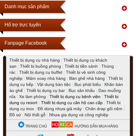
Danh mục sản phẩm
Hổ trợ trực tuyến
Fanpage Facebook
Thiết bị dụng cụ nhà hàng
|
Thiết bị dụng cụ khách
sạn
|
Thiết bị buồng phòng
|
Thiết bị tiền sảnh
|
Thùng
rác
|
Thiết bị dụng cụ buffet
|
Thiết bị vệ sinh công
nghiệp
|
Mâm xoay nhà hàng
|
Bàn ghế nhà hàng
|
Thiết bị
dụng cụ bếp
|
Vật dụng bàn tiệc
|
Bục phát biểu
|
Khăn bàn
áo ghế
|
Thiết bị dụng cụ bar
|
Bục sân khấu
|
Dao muỗng
nĩa
|
Xe làm phòng
|
Thiết bị dụng cụ bệnh viện
|
Thiết bị
dụng cụ resort
|
Thiết bị dụng cụ căn hộ cao cấp
|
Thiết bị
dụng cụ inox
|
Đồ dùng nhựa giả mây
|
Chăn drap gối nệm
|
Đồ sứ
|
Nội thất gỗ
|
Nhựa gia dụng và công nghiệp
TRANG CHỦ
HƯỚNG DẪN MUA HÀNG