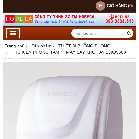
GIỎ HÀNG
(
0
)
Trang chủ
Sản phẩm
THIẾT BỊ BUỒNG PHÒNG
PHỤ KIỆN PHÒNG TẮM
MÁY SẤY KHÔ TAY 13K09503