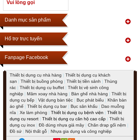
Vui lòng gọi
Danh mục sản phẩm
Hổ trợ trực tuyến
Fanpage Facebook
Thiết bị dụng cụ nhà hàng
|
Thiết bị dụng cụ khách
sạn
|
Thiết bị buồng phòng
|
Thiết bị tiền sảnh
|
Thùng
rác
|
Thiết bị dụng cụ buffet
|
Thiết bị vệ sinh công
nghiệp
|
Mâm xoay nhà hàng
|
Bàn ghế nhà hàng
|
Thiết bị
dụng cụ bếp
|
Vật dụng bàn tiệc
|
Bục phát biểu
|
Khăn bàn
áo ghế
|
Thiết bị dụng cụ bar
|
Bục sân khấu
|
Dao muỗng
nĩa
|
Xe làm phòng
|
Thiết bị dụng cụ bệnh viện
|
Thiết bị
dụng cụ resort
|
Thiết bị dụng cụ căn hộ cao cấp
|
Thiết bị
dụng cụ inox
|
Đồ dùng nhựa giả mây
|
Chăn drap gối nệm
|
Đồ sứ
|
Nội thất gỗ
|
Nhựa gia dụng và công nghiệp