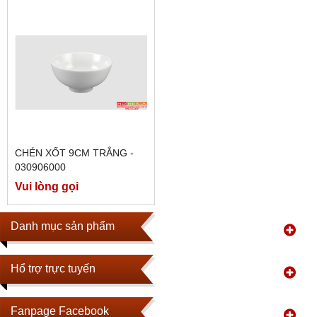
CHÉN XỐT 9CM TRẮNG -
030906000
Vui lòng gọi
Danh mục sản phẩm
Hổ trợ trực tuyến
Fanpage Facebook