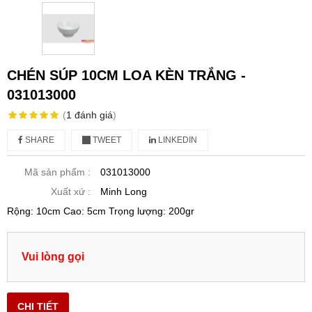
CHÉN SÚP 10CM LOA KÈN TRẮNG -
031013000
(
1
đánh giá
)
SHARE
TWEET
LINKEDIN
Mã sản phẩm :
031013000
Xuất xứ :
Minh Long
Rộng: 10cm Cao: 5cm Trọng lượng: 200gr
Vui lòng gọi
CHI TIẾT