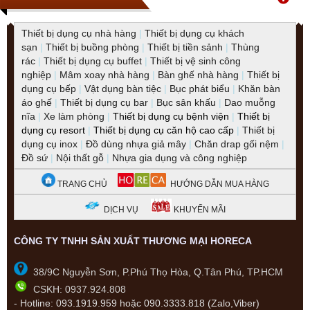
Thiết bị dụng cụ nhà hàng
|
Thiết bị dụng cụ khách
sạn
|
Thiết bị buồng phòng
|
Thiết bị tiền sảnh
|
Thùng
rác
|
Thiết bị dụng cụ buffet
|
Thiết bị vệ sinh công
nghiệp
|
Mâm xoay nhà hàng
|
Bàn ghế nhà hàng
|
Thiết bị
dụng cụ bếp
|
Vật dụng bàn tiệc
|
Bục phát biểu
|
Khăn bàn
áo ghế
|
Thiết bị dụng cụ bar
|
Bục sân khấu
|
Dao muỗng
nĩa
|
Xe làm phòng
|
Thiết bị dụng cụ bệnh viện
|
Thiết bị
dụng cụ resort
|
Thiết bị dụng cụ căn hộ cao cấp
|
Thiết bị
dụng cụ inox
|
Đồ dùng nhựa giả mây
|
Chăn drap gối nệm
|
Đồ sứ
|
Nội thất gỗ
|
Nhựa gia dụng và công nghiệp
TRANG CHỦ
HƯỚNG DẪN MUA HÀNG
DỊCH VỤ
KHUYẾN MÃI
CÔNG TY TNHH SẢN XUẤT THƯƠNG MẠI HORECA
38/9C Nguyễn Sơn, P.Phú Thọ Hòa, Q.Tân Phú, TP.HCM
CSKH: 0937.924.808
-
Hotline:
093.1919.959 hoặc 090.3333.818 (Zalo,Viber)