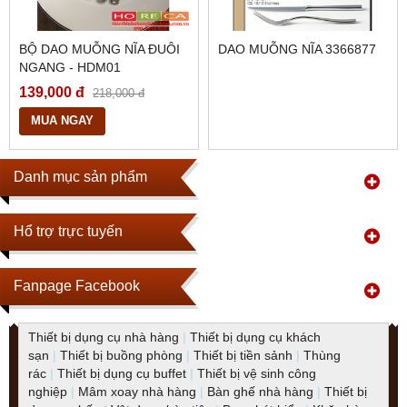
BỘ DAO MUỖNG NĨA ĐUÔI
DAO MUỖNG NĨA 3366877
NGANG - HDM01
139,000 đ
218,000 đ
MUA NGAY
Danh mục sản phẩm
Hổ trợ trực tuyến
Fanpage Facebook
Thiết bị dụng cụ nhà hàng
|
Thiết bị dụng cụ khách
sạn
|
Thiết bị buồng phòng
|
Thiết bị tiền sảnh
|
Thùng
rác
|
Thiết bị dụng cụ buffet
|
Thiết bị vệ sinh công
nghiệp
|
Mâm xoay nhà hàng
|
Bàn ghế nhà hàng
|
Thiết bị