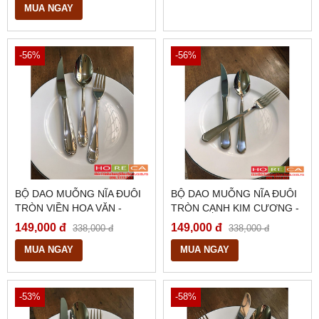
MUA NGAY
-56%
-56%
BỘ DAO MUỖNG NĨA ĐUÔI
BỘ DAO MUỖNG NĨA ĐUÔI
TRÒN VIỀN HOA VĂN -
TRÒN CẠNH KIM CƯƠNG -
HDM06
HDM05
149,000 đ
149,000 đ
338,000 đ
338,000 đ
MUA NGAY
MUA NGAY
-53%
-58%