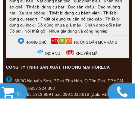
dụng cụ bếp
|
Vật dụng bàn tiệc
|
Bục phát biểu
|
Khăn bàn
áo ghế
|
Thiết bị dụng cụ bar
|
Bục sân khấu
|
Dao muỗng
nĩa
|
Xe làm phòng
|
Thiết bị dụng cụ bệnh viện
|
Thiết bị
dụng cụ resort
|
Thiết bị dụng cụ căn hộ cao cấp
|
Thiết bị
dụng cụ inox
|
Đồ dùng nhựa giả mây
|
Chăn drap gối nệm
|
Đồ sứ
|
Nội thất gỗ
|
Nhựa gia dụng và công nghiệp
TRANG CHỦ
HƯỚNG DẪN MUA HÀNG
DỊCH VỤ
KHUYẾN MÃI
CÔNG TY TNHH SẢN XUẤT THƯƠNG MẠI HORECA
38/9C Nguyễn Sơn, P.Phú Thọ Hòa, Q.Tân Phú, TP.HCM
CSKH: 0937.924.808
(
0
)
-
Hotline:
093.1919.959 hoặc 090.3333.818 (Zalo,Viber)
Email: manpham.horeca@gmail.com
thietbinhahangkhachsan.com.vn
shopee.vn/horeca_mart
lazada.vn/shop/horecamart