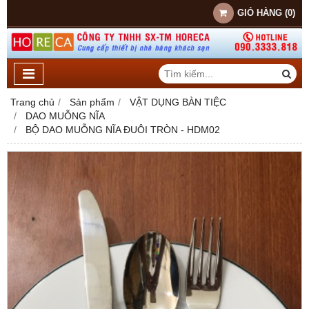
GIỎ HÀNG
(
0
)
Trang chủ
Sản phẩm
VẬT DỤNG BÀN TIỆC
DAO MUỖNG NĨA
BỘ DAO MUỖNG NĨA ĐUÔI TRÒN - HDM02