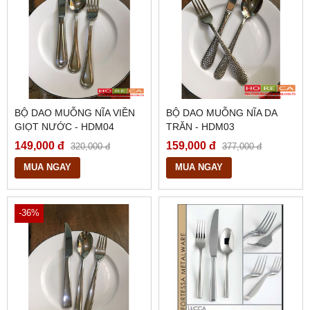
BỘ DAO MUỖNG NĨA VIỀN
BỘ DAO MUỖNG NĨA DA
GIỌT NƯỚC - HDM04
TRĂN - HDM03
149,000 đ
159,000 đ
320,000 đ
377,000 đ
MUA NGAY
MUA NGAY
-36%