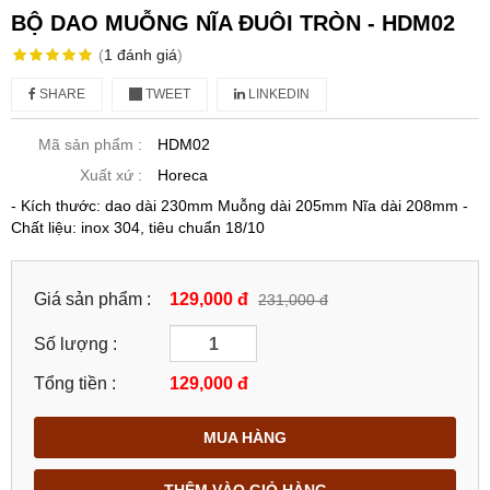
BỘ DAO MUỖNG NĨA ĐUÔI TRÒN - HDM02
(
1
đánh giá
)
SHARE
TWEET
LINKEDIN
Mã sản phẩm :
HDM02
Xuất xứ :
Horeca
- Kích thước: dao dài 230mm Muỗng dài 205mm Nĩa dài 208mm -
Chất liệu: inox 304, tiêu chuẩn 18/10
Giá sản phẩm :
129,000 đ
231,000 đ
Số lượng :
Tổng tiền :
129,000
đ
MUA HÀNG