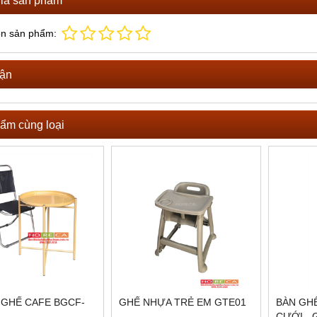
ọn sản phẩm:
uận
ẩm cùng loại
 GHẾ CAFE BGCF-
GHẾ NHỰA TRẺ EM GTE01
BÀN GH
CƯỚI -