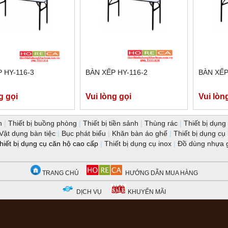
 HY-116-3
BÀN XẾP HY-116-2
BÀN XẾP
g gọi
Vui lòng gọi
Vui lòn
n
|
Thiết bị buồng phòng
|
Thiết bị tiền sảnh
|
Thùng rác
|
Thiết bị dụng 
Vật dụng bàn tiệc
|
Bục phát biểu
|
Khăn bàn áo ghế
|
Thiết bị dụng cụ
hiết bị dụng cụ căn hộ cao cấp
|
Thiết bị dụng cụ inox
|
Đồ dùng nhựa 
TRANG CHỦ
HƯỚNG DẪN MUA HÀNG
DỊCH VỤ
KHUYẾN MÃI