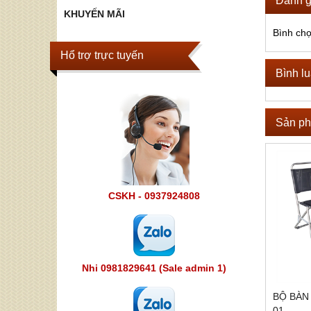
KHUYẾN MÃI
Bình ch
Hổ trợ trực tuyến
Bình l
Sản ph
CSKH - 0937924808
Nhi 0981829641 (Sale admin 1)
BỘ BÀN
01