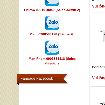
Vui lòn
Phước 0931919959 (Sales admin 2)
Minh 0908583178 (Sản xuất)
Man Pham 0903333818 (Sales
director)
BÀN XẾP
Vui lòn
Fanpage Facebook