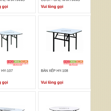
 TRẮNG TFN-005
TIFFANY TRẮNG TFN-004
g gọi
Vui lòng gọi
 HY-107
BÀN XẾP HY-108
g gọi
Vui lòng gọi