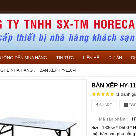
ƯỚNG DẪN MUA HÀNG
TIN TỨC
LIÊN HỆ
DỰ ÁN
D
 GHẾ NHÀ HÀNG
BÀN XẾP HY-116-4
BÀN XẾP HY-11
(
1
đánh gi
SHARE
TWE
Mã sản phẩm :
H
Size: 1830w * D500 * 
mặt bàn bao phủ bẳng 