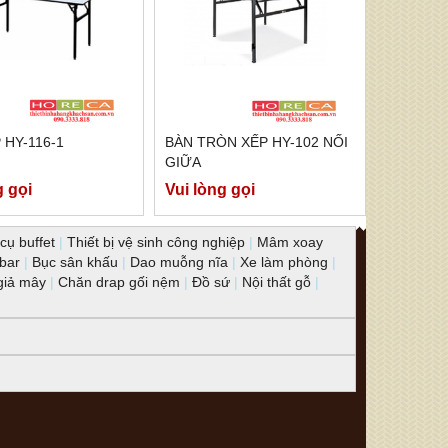
 HY-116-1
BÀN TRÒN XẾP HY-102 NỐI
GIỮA
g gọi
Vui lòng gọi
cụ buffet
|
Thiết bị vệ sinh công nghiệp
|
Mâm xoay
 bar
|
Bục sân khấu
|
Dao muỗng nĩa
|
Xe làm phòng
|
giả mây
|
Chăn drap gối nệm
|
Đồ sứ
|
Nội thất gỗ
|