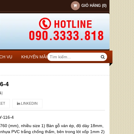
GIỎ HÀNG
(
0
)
ỊCH VỤ
KHUYẾN MÃI
6-4
á
)
ET
LINKEDIN
Y-116-4
H760 (mm), nhiều size 1) Bàn gỗ ván ép, độ dày 18mm,
nhựa PVC trắng chống thấm, bên trong lót xốp 1mm 2)